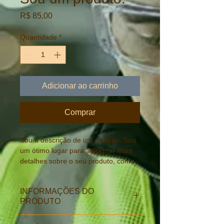
Preço
R$ 85,00
Quantidade
*
Adicionar ao carrinho
Comprar
Sou a descrição de um produto. Sou 
um ótimo lugar para adicionar mais 
detalhes sobre o seu produto, como 
tamanho, material, cuidados 
especiais e instruções para limpeza.
INFORMAÇÕES DO
PRODUTO
Sou um detalhe do produto. Sou um