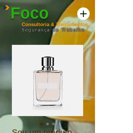
Foco
Consultoria & Treinamentos
Segurança
do
Trabalho
Sou um produto.