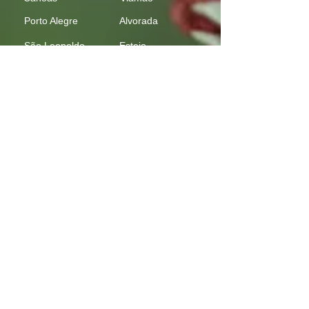
Porto Alegre
Alvorada
São Leopoldo
Est
eio
Ligue:
51 - 3783 06 91
51 - 982670089
Whats clique aqui
E-mail:
contato@fococonsultoriaetreinamentos.com
Copyright © 2026 -
FOCO Consultoria &
Treinamentos - Segurança do Trabalho
|
Página
inicial
-
Sobre
-
Consultoria Segurança do
Trabalho
-
Cursos & Treinamentos de NR
-
Adequações Estruturais
-
Contato