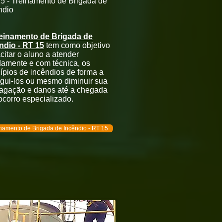
5 - Treinamento de Brigada de
ndio
einamento de Brigada de
ndio - RT 15
tem como objetivo
citar o aluno a atender
damente e com técnica, os
cípios de incêndios de forma a
ngui-los ou mesmo diminuir sua
agação e danos até a chegada
ocorro especializado.
namento de Brigada de Incêndio - RT 15