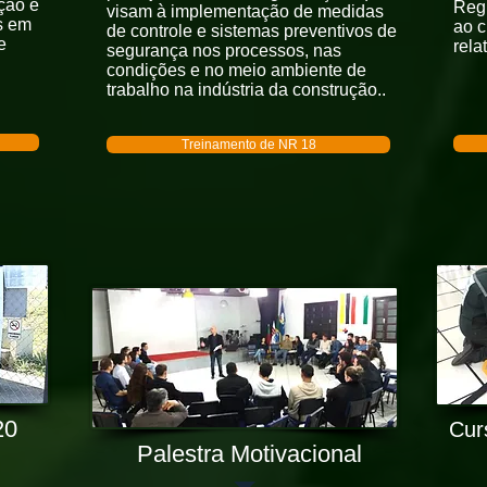
ção e
Reg
visam à implementação de medidas
s em
ao c
de controle e sistemas preventivos de
e
rela
segurança nos processos, nas
condições e no meio ambiente de
trabalho na indústria da construção..
Treinamento de NR 18
20
Cur
Palestra Motivacional