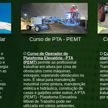
lar
Curso de PTA - PEMT
C
 o
O
Curso de Operador de
O
Cu
ais
Plataforma Elevatória - PTA
olan
o e
(PEMT)
permite ao profissional
norm
ergia
trabalhar em altura por cima de
Tran
m as
obstáculos como máquinas,
arma
estoques, superando obstáculos no
mate
..
solo. É ideal para manutenção
técn
ras
industrial como pintura, manutenção
manu
om
elétrica e hidráulica, construção de
gara
e
casas e galpões entre outros. A PTA
trab
e
(PEMT) - Plataforma Elevatória
por 
Móvel de Trabalho pode ser
utilizada em vários ambientes.