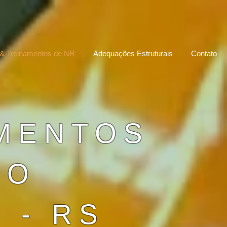
& Treinamentos de NR
Adequações Estruturais
Contato
AMENTOS
DO
- RS