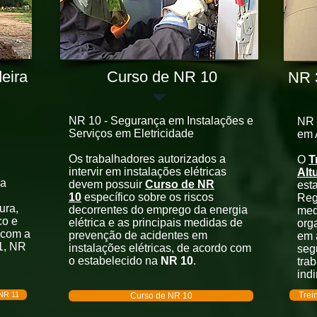
eira
Curso de NR 10
NR 3
NR 10 - Segurança em Instalações e
NR 
Serviços em Eletricidade
em 
Os trabalhadores autorizados a
O
T
intervir em instalações elétricas
Alt
na
devem possuir
Curso de NR
est
10
específico sobre os riscos
Reg
ura,
decorrentes do emprego da energia
med
co e
elétrica e as principais medidas de
org
 com a
prevenção de acidentes em
em a
1, NR
instalações elétricas, de acordo com
seg
o estabelecido na
NR 10
.
tra
ind
 NR 11
Trei
Curso de NR 10