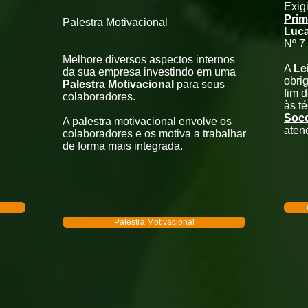
Exigi
Prim
Palestra Motivacional
Luc
Nº 7
Melhore diversos aspectos internos
A
Le
da sua empresa investindo em uma
obri
Palestra Motivacional
para seus
fim d
colaboradores.
às t
Soc
A palestra motivacional envolve os
aten
colaboradores e os motiva a trabalhar
de forma mais integrada.
Palestra Motivacional