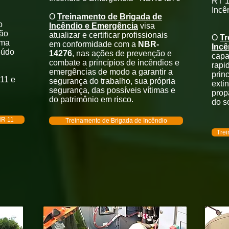
RT 1
Incê
O
Treinamento de Brigada de
o
Incêndio e Emergência
visa
ção
atualizar e certificar profissionais
O
Tr
rma
em conformidade com a
NBR-
Incê
eúdo
14276
, nas ações de prevenção e
capa
combate a princípios de incêndios e
rapi
emergências de modo a garantir a
prin
11 e
segurança do trabalho, sua própria
exti
segurança, das possíveis vítimas e
prop
do patrimônio em risco.
do s
NR 11
Treinamento de Brigada de Incêndio
Trei