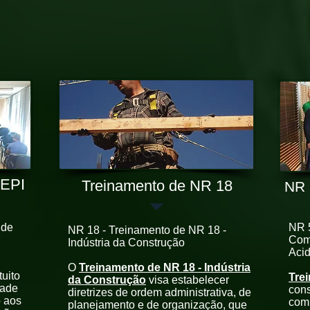
 EPI
Treinamento de NR 18
NR 
 de
NR 5
NR 18 - Treinamento de NR 18 -
Com
Indústria da Construção
Acid
O
Treinamento de NR 18 - Indústria
tuito
Tre
da Construção
visa estabelecer
dade
cons
diretrizes de ordem administrativa, de
o aos
com
planejamento e de organização, que