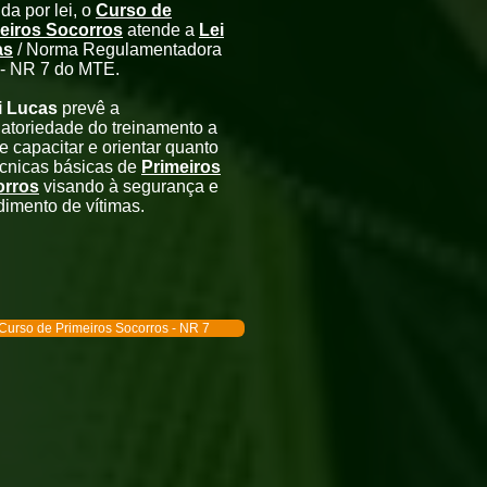
da por lei, o
Curso de
eiros Socorros
atende a
Lei
as
/ Norma Regulamentadora
 - NR 7 do MTE.
i Lucas
prevê a
gatoriedade do treinamento a
e capacitar e orientar quanto
écnicas básicas de
Primeiros
orros
visando à segurança e
dimento de vítimas.
Curso de Primeiros Socorros - NR 7