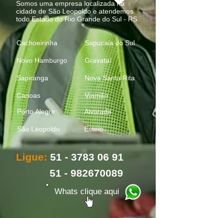
Somos uma empresa localizada na
cidade de
São Leopoldo
e atendemos
todo Estado do
Rio Grande do Sul - RS
.
Cachoeirinha
Sapucaia do Sul
Novo Hamburgo
Gravataí
Sapiranga
Nova Santa Rita
Canoas
Viamão
Porto Alegre
Alvorada
São Leopoldo
Est
eio
Ligue:
51 - 3783 06 91
51 - 982670089
Whats clique aqui