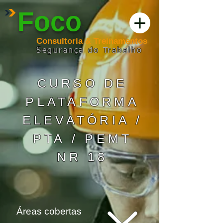
Foco
Consultoria & Treinamentos
Segurança
do
Trabalho
CURSO DE
PLATAFORMA
ELEVATÓRIA /
PTA / PEMT
NR 18
Áreas cobertas