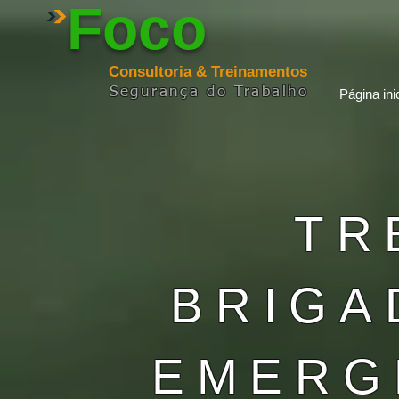
Foco
Consultoria & Treinamentos
Segurança
do
Trabalho
Página inic
TR
BRIGA
EMERGÊ