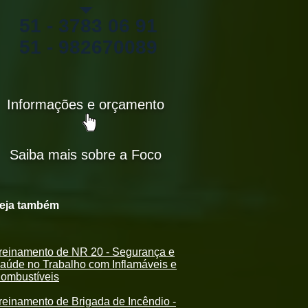
51 - 3783 06 91
51 - 982670089
Informações e orçamento
Saiba mais sobre a Foco
eja também
reinamento de NR 20 - Segurança e
aúde no Trabalho com Inflamáveis e
ombustíveis
reinamento de Brigada de Incêndio -