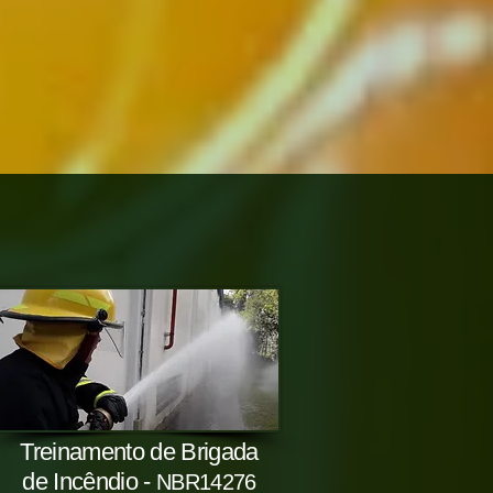
Treinamento de
Brigada
de Incên
dio -
NB
R1
4276