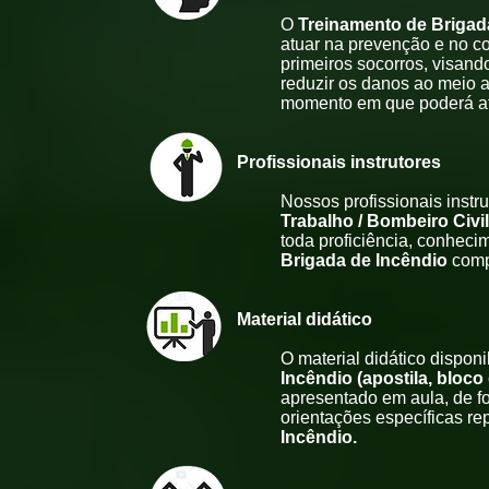
O
Treinamento de Brigad
atuar
na prevenção e no co
primeiros socorros, visando
reduzir os danos ao meio 
momento em que poderá at
Profissionais in
Nossos profissionais instr
Trabalho / Bombeiro Civi
toda proficiência, conheci
Brigada de Incêndio
comp
Material di
O material didático dispon
Incêndio
(apostila, bloco
apresentado em aula, de f
orientações específicas re
Incêndio
.