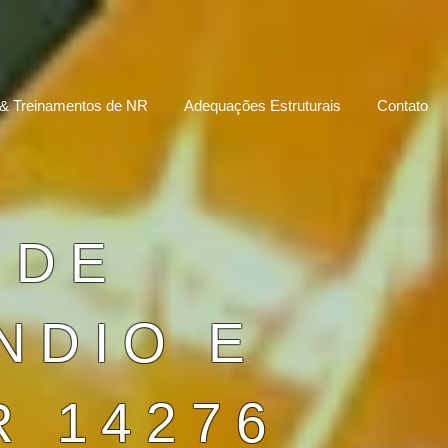
& Treinamentos de NR
Adequações Estruturais
Contato
 DE
NDIO E
R 14276