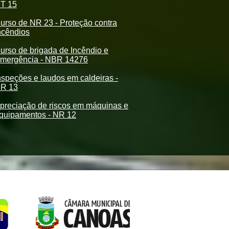
T 15
urso de NR 23 - Proteção contra
ncêndios
urso de brigada de Incêndio e
mergência - NBR 14276
nspeções e laudos em caldeiras -
R 13
preciação de riscos em máquinas e
quipamentos - NR 12