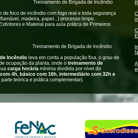
 curso
Treinamento de Brigada de Incêndio
R
r de foco de incêndio com fogo real e toda segurança
C
flamável, madeira, papel...) processo limpo.
i
tintores e Material para aula prática de Primeiros
C
E
rária
Treinamento de Brigada de Incêndio
I
N
 de Incêndio
leva em conta a população fixa, o grau de
 de ocupação da planta, onde o
treinamento de
A
sua
carga horária
mínima dividida por nível do
e
 com 4h,
básico com 16h, intermediário com 32h e
 parte teórica e prática complementar).