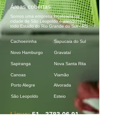
Áreas cobertas
Somos uma empresa localizada na
cidade de
São Leopoldo
e atendemos
todo Estado do
Rio Grande do Sul - RS
.
Cachoeirinha
Sapucaia do Sul
Novo Hamburgo
Gravataí
Sapiranga
Nova Santa Rita
Canoas
Viamão
Porto Alegre
Alvorada
São Leopoldo
Est
eio
Ligue:
51 - 3783 06 91
51 - 982670089
Whats clique aqui