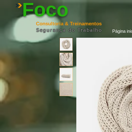
Foco
Consultoria & Treinamentos
Segurança
do
Trabalho
Página inic