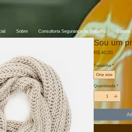
ial
Sobre
Consultoria Segurança do Trabalho
Cursos 
Sou um pr
Preço
R$ 40,00
Tamanho
*
One size
Quantidade
*
Ad