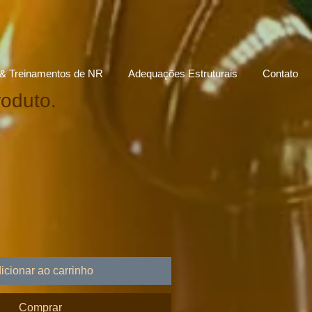
& Treinamentos de NR
Adequações Estruturais
Contato
oduto.
icionar ao carrinho
Comprar