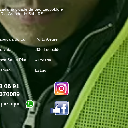
zada na cidade de
São Leopoldo
e
o
Rio Grande do Sul - RS
.
apucaia do Sul
Porto Alegre
ravataí
São Leopoldo
ova Santa Rita
Alvorada
iamão
Est
eio
3 06 91
2670089
que aqui