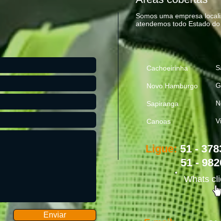
Somos uma empresa locali
atendemos todo Estado d
S
Cachoeirinha
G
Novo Hamburgo
N
Sapiranga
V
Canoas
Ligue:
51 - 378
51 - 98
Whats cli
Enviar