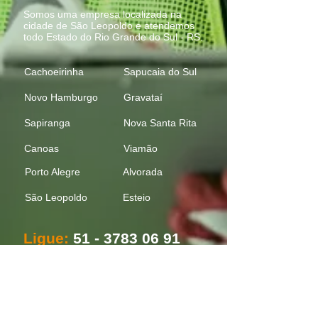
Somos uma empresa localizada na
cidade de
São Leopoldo
e atendemos
todo Estado do
Rio Grande do Sul - RS
.
Cachoeirinha
Sapucaia do Sul
Novo Hamburgo
Gravataí
Sapiranga
Nova Santa Rita
Canoas
Viamão
Porto Alegre
Alvorada
São Leopoldo
Est
eio
Ligue:
51 - 3783 06 91
51 - 982670089
Whats clique aqui