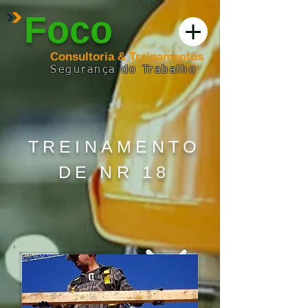
Foco
Consultoria & Treinamentos
Segurança
do
Trabalho
TREINAMENTO
DE NR 18